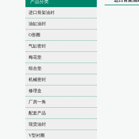
进口骨架油
产品分类
进口骨架油封
油缸油封
O形圈
气缸密封
梅花垫
组合垫
机械密封
修理盒
厂房一角
配套产品
现货油封
V型衬圈