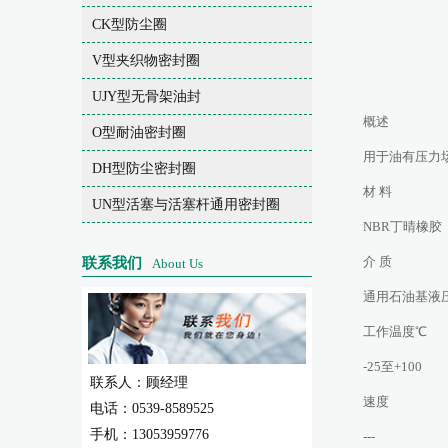
CK型防尘圈
V型夹织物密封圈
UJY型无骨架油封
概述
O型耐油密封圈
用于油有压力
DH型防尘密封圈
材 料
UN型活塞与活塞杆通用密封圈
NBR丁晴橡胶
介 质
联系我们
About Us
通用石油基液
工作温度℃
-25至+100
联系人：顾经理
速度
电话：0539-8589525
手机：13053959776
---