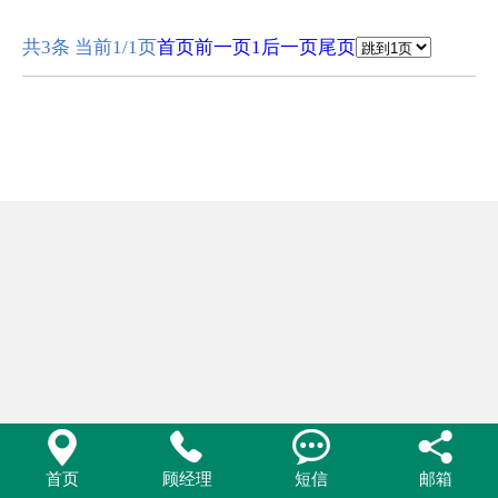
共3条 当前1/1页
首页
前一页
1
后一页
尾页




首页
顾经理
短信
邮箱