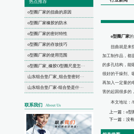
行业新闻
热点推荐
o型圈厂家的扭曲的原因
o型圈厂家橡胶的防水
o型圈厂家的密封特性
o型圈厂家
的
o型圈厂家的存放技巧
扭曲就是来
o型圈厂家的使用范围
加工制作品，都
的多孔结构，能
o型圈厂家_橡胶O型圈尺度怎···
很好的干燥剂、
山东组合垫厂家_组合垫密封···
再加入一定量的
山东组合垫厂家-组合垫是什···
害的起因很多的
本文地址：
/
联系我们
About Us
上一篇：
o型
下一篇：没